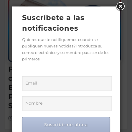
Suscríbete a las
notificaciones
Quieres que te notifiquemos cuando se
publiquen nuevas noticias? Introduzca su
correo electrónico y su nombre para ser de los
primeros.
Por segunda semana
consecutiva, el Ministerio de
Educación es la Institución
Pública Destacada de la
Semana
Jul 11, 2026
Suscribirme ahora