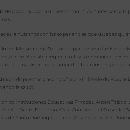
 de poder ayudar a un sector tan importante como la pri
niñas.
edes, a nutrirnos con las experiencias que ustedes quie
pín del Ministerio de Educación participaron la vice minis
es sobre el posible regreso a clases de manera presencia
ud señalan una disminución importante en los riesgos de 
straron dispuestos a acompañar al Ministerio de Educaci
vando la salud.
ción de Instituciones Educativas Privadas, Antón Tejada; 
hool of Santo Domingo; Wara González; del Prescolar B
cés de Santo Domingo, Laurent Casañas y Rachel Roumet 