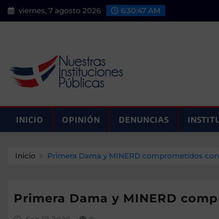
Saltar
viernes, 7 agosto 2026
6:30:48 AM
al
contenido
INICIO
OPINIÓN
DENUNCIAS
INSTIT
Inicio
Primera Dama y MINERD comprometidos con la 
Primera Dama y MINERD comprom