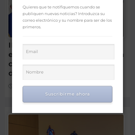
Quieres que te notifiquemos cuando se
publiquen nuevas noticias? Introduzca su
correo electrónico y su nombre para ser de los
primeros.
IDEICE y MINERD coordinan
estrategias para fortalecer la
calidad de la educación
dominicana
Ago 7, 2026
Suscribirme ahora