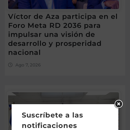
Víctor de Aza participa en el
Foro Meta RD 2036 para
impulsar una visión de
desarrollo y prosperidad
nacional
Ago 7, 2026
Suscríbete a las
notificaciones