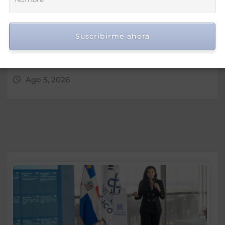
Morrison insta a diputados a
Suscribirme ahora
“leer más” antes de criticar
préstamo para seguridad vial
Ago 5, 2026