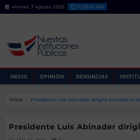
Saltar
viernes, 7 agosto 2026
11:38:46 AM
al
contenido
INICIO
OPINIÓN
DENUNCIAS
INSTIT
Inicio
Presidente Luis Abinader dirigirá mensaje al 
Presidente Luis Abinader dirig