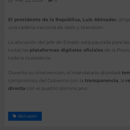
Mar 22, 2026
0
El presidente de la República, Luis Abinader
, diri
una cadena nacional de radio y televisión.
La alocución del jefe de Estado está pautada para la
todas las
plataformas digitales oficiales
de la Presi
toda la ciudadanía.
Durante su intervención, el mandatario abordará
tem
compromiso del Gobierno con la
transparencia
, la
r
directa
con el pueblo dominicano.
Abinader