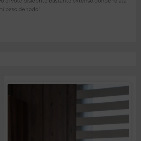
uvo el voto disidente bastante extenso donde relata
hí paso de todo”