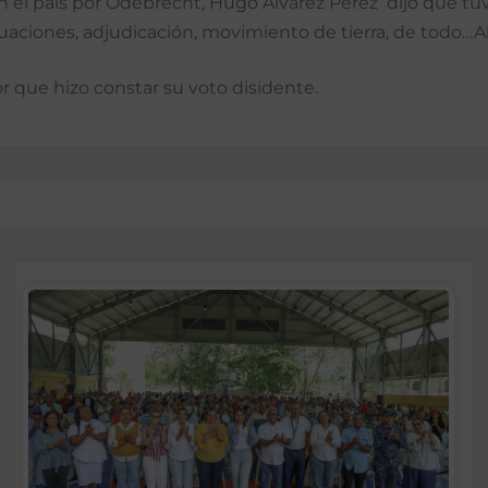
s en el país por Odebrecht, Hugo Álvarez Pérez dijo que t
luaciones, adjudicación, movimiento de tierra, de todo…A
r que hizo constar su voto disidente.