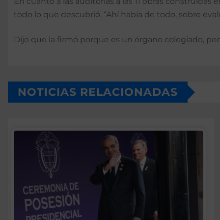
En cuanto a las auditorías a las 11 obras construida
todo lo que descubrió. “Ahí había de todo, sobre eva
Dijo que la firmó porque es un órgano colegiado, peo
NOTICIAS RELACIONADAS