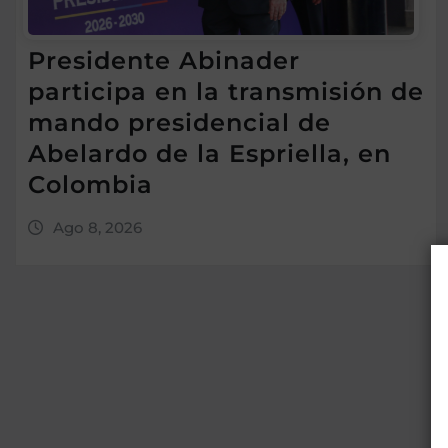
Presidente Abinader
participa en la transmisión de
mando presidencial de
Abelardo de la Espriella, en
Colombia
Ago 8, 2026