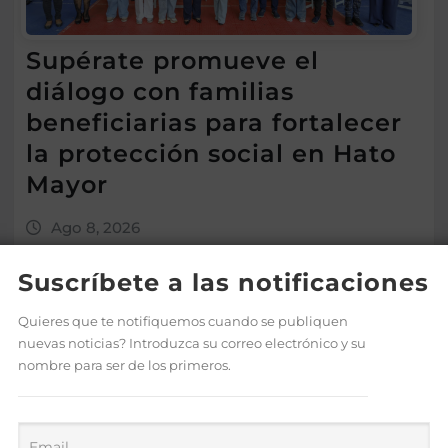
Supérate promueve el
diálogo con familias
beneficiarias para fortalecer
la protección social en Hato
Mayor
Ago 8, 2026
Suscríbete a las notificaciones
Quieres que te notifiquemos cuando se publiquen
nuevas noticias? Introduzca su correo electrónico y su
nombre para ser de los primeros.