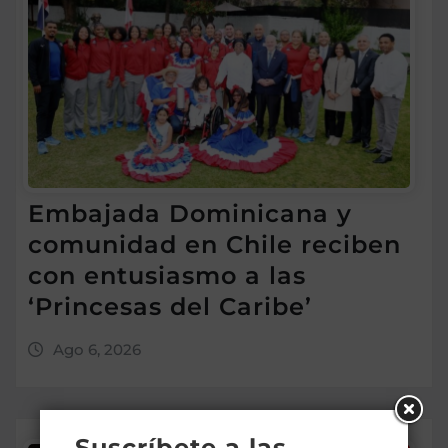
Embajada Dominicana y
comunidad en Chile reciben
con entusiasmo a las
‘Princesas del Caribe’
Ago 6, 2026
Suscríbete a las