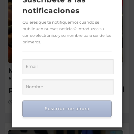
notificaciones
Quieres que te notifiquemos cuando se
publiquen nuevas noticias? Introduzca su
correo electrónico y su nombre para ser de los
primeros.
Morrison insta a diputados a
“leer más” antes de criticar
préstamo para seguridad vial
Ago 5, 2026
Suscribirme ahora