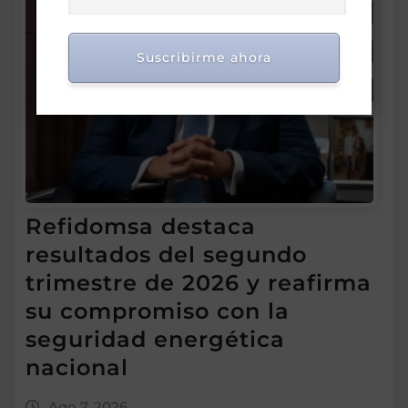
Suscribirme ahora
Refidomsa destaca
resultados del segundo
trimestre de 2026 y reafirma
su compromiso con la
seguridad energética
nacional
Ago 7, 2026