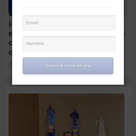
IDEICE y MINERD coordinan
estrategias para fortalecer la
calidad de la educación
dominicana
Ago 7, 2026
Suscribirme ahora