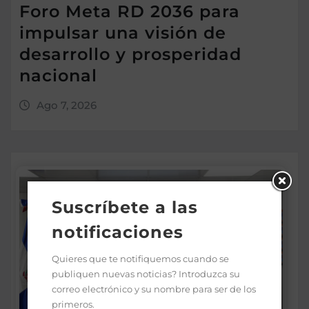
Foro Meta RD 2036 para
impulsar una visión de
desarrollo y prosperidad
nacional
Ago 7, 2026
Suscríbete a las
notificaciones
Quieres que te notifiquemos cuando se
publiquen nuevas noticias? Introduzca su
correo electrónico y su nombre para ser de los
primeros.