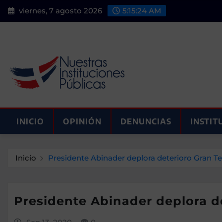
Saltar
viernes, 7 agosto 2026
5:15:25 AM
al
contenido
INICIO
OPINIÓN
DENUNCIAS
INSTIT
Inicio
Presidente Abinader deplora deterioro Gran Te
Presidente Abinader deplora de