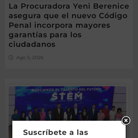
La Procuradora Yeni Berenice
asegura que el nuevo Código
Penal incorpora mayores
garantías para los
ciudadanos
Ago 5, 2026
Suscríbete a las