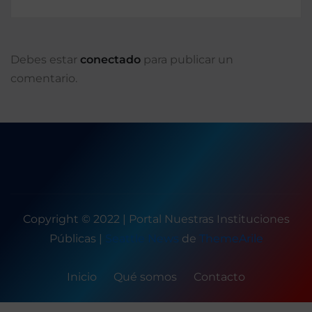
Debes estar
conectado
para publicar un
comentario.
Copyright © 2022 | Portal Nuestras Instituciones
Públicas
|
Seattle News
de
ThemeArile
Inicio
Qué somos
Contacto