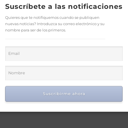
Suscríbete a las notificaciones
Quieres que te notifiquemos cuando se publiquen
nuevas noticias? Introduzca su correo electrónico y su
nombre para ser de los primeros.
Asotedom reconoce a Rafael
Cruz por sus aportes al
fortalecimiento del sector
textil dominicano
Suscribirme ahora
Ago 7, 2026