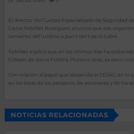
Sep 25, 2020
0
El director del Cuerpo Es­pecializado de Seguridad Ae
Carlos Febrillet Rodríguez, anunció que ese organismo
zamiento del turismo a par­tir del 1 de octubre.
Febrillet explicó que en los últimos días ha sosteni­d
Collado, de Salud Pú­blica, Plutarco Arias, es de­cir 
Con relación al papel que desarrolla el CESAC, en lo q
en las áreas de los pa­sajeros, las aeronaves y de los
NOTICIAS RELACIONADAS