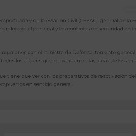
roportuaria y de la Avia­ción Civil (CESAC), general de l
 reforzará el personal y los controles de seguridad en los
o reuniones con el minis­tro de Defensa, teniente ge­neral
con todos los actores que convergen en las áreas de los aer
ue tiene que ver con los preparativos de reactiva­ción de
 aeropuertos en sentido general.