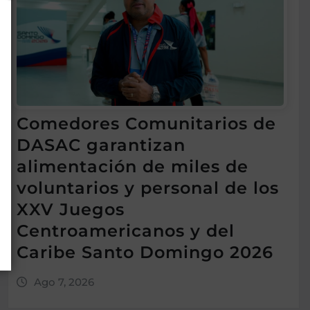
Comedores Comunitarios de
DASAC garantizan
alimentación de miles de
voluntarios y personal de los
XXV Juegos
Centroamericanos y del
Caribe Santo Domingo 2026
Ago 7, 2026