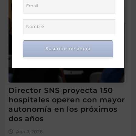
Suscribirme ahora
Director SNS proyecta 150
hospitales operen con mayor
autonomía en los próximos
dos años
Ago 7, 2026