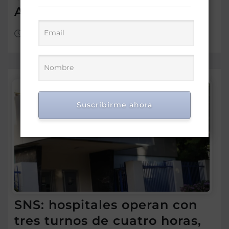
Abelardo de la Espriella
Ago 6, 2026
Suscribirme ahora
SNS: hospitales operan con
tres turnos de cuatro horas,