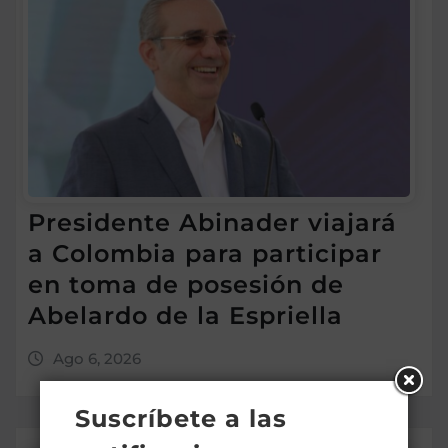
Presidente Abinader viajará
a Colombia para participar
en toma de posesión de
Abelardo de la Espriella
Ago 6, 2026
Suscríbete a las