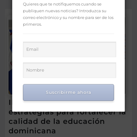
Quieres que te notifiquemos cuando se
publiquen nuevas noticias? Introduzca su
correo electrónico y su nombre para ser de los
primeros.
Suscribirme ahora
IDEICE y MINERD coordinan
estrategias para fortalecer la
calidad de la educación
dominicana