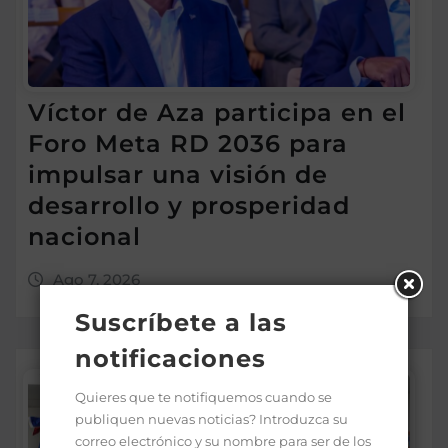
Víctor de Aza participa en el
Foro Meta RD 2036 para
impulsar una visión de
desarrollo y prosperidad
nacional
Ago 7, 2026
Suscríbete a las
notificaciones
Quieres que te notifiquemos cuando se
publiquen nuevas noticias? Introduzca su
correo electrónico y su nombre para ser de los