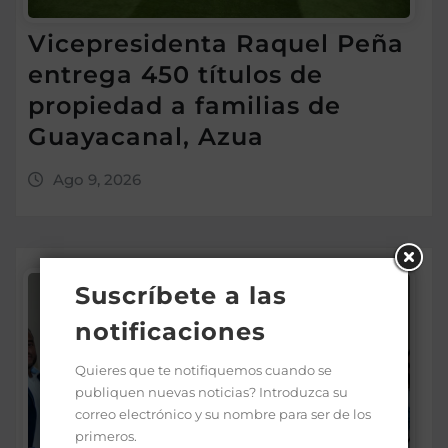
Vicepresidenta Raquel Peña
entrega 450 títulos de
propiedad a familias de
Guayacanal, Azua
Ago 9, 2026
Suscríbete a las
notificaciones
Quieres que te notifiquemos cuando se
publiquen nuevas noticias? Introduzca su
correo electrónico y su nombre para ser de los
primeros.