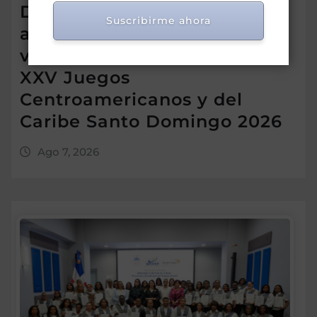
DASAC garantizan
Suscribirme ahora
alimentación de miles de
voluntarios y personal de los
XXV Juegos
Centroamericanos y del
Caribe Santo Domingo 2026
Ago 7, 2026