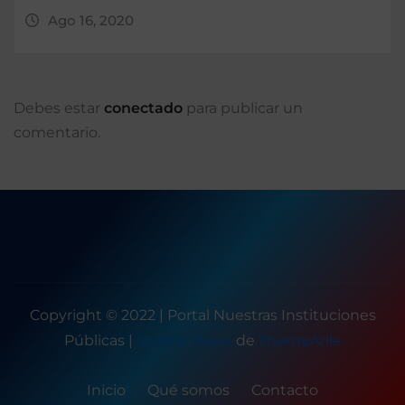
Ago 16, 2020
Debes estar
conectado
para publicar un
comentario.
Copyright © 2022 | Portal Nuestras Instituciones
Públicas
|
Seattle News
de
ThemeArile
Inicio
Qué somos
Contacto