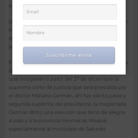
nombrada jueza de la primera cámara penal.
Después de varios años de servicio, renunció por
no aceptar el traslado a Baní que le hiciera a
manera de sanción el magistrado Néstor Contin,
acción acostumbrada en aquellos tiempos.
Suscribirme ahora
En el 2011, el Consejo Nacional de la magistratura,
dio a conocer la elección de los nuevos Jueces
que integrarán a partir del 27 de diciembre la
suprema corte de justicia que será presidida por
el doctor Mariano Germán, ahí fue electa jueza y
segunda suplente del presidente, la magistrada
Germán Brito, una elección que llenó de alegría
al país y a la provincia Hermanas Mirabal,
especialmente al municipio de Salcedo.