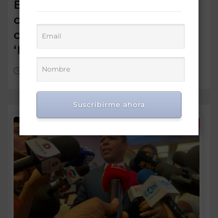
Embajada Dominicana y
comunidad en Chile reciben
con entusiasmo a las
‘Princesas del Caribe’
Ago 6, 2026
Suscribirme ahora