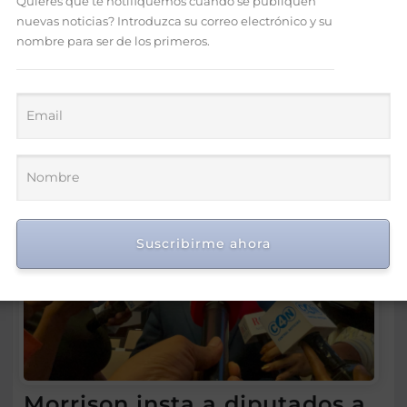
Quieres que te notifiquemos cuando se publiquen
nuevas noticias? Introduzca su correo electrónico y su
nombre para ser de los primeros.
Suscribirme ahora
Morrison insta a diputados a