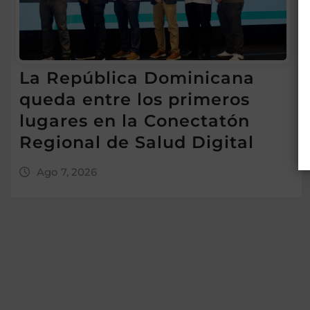
La República Dominicana
queda entre los primeros
lugares en la Conectatón
Regional de Salud Digital
Ago 7, 2026