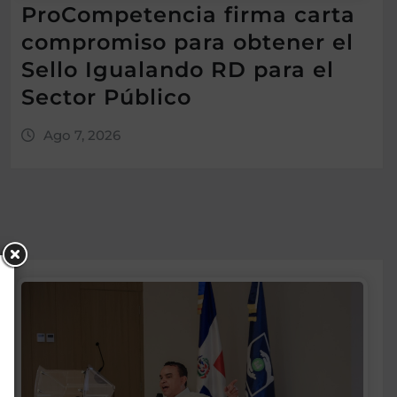
ProCompetencia firma carta
compromiso para obtener el
Sello Igualando RD para el
Sector Público
Ago 7, 2026