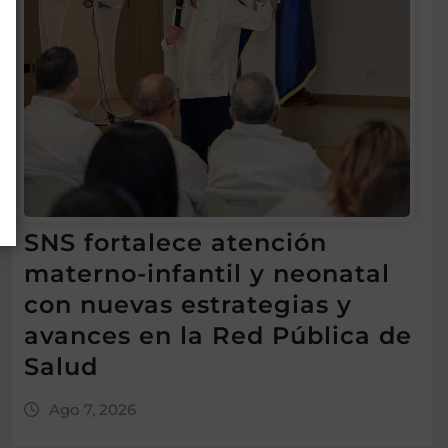
SNS fortalece atención
materno-infantil y neonatal
con nuevas estrategias y
avances en la Red Pública de
Salud
Ago 7, 2026