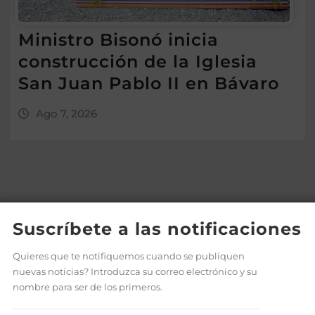
Ministro Bisonó inicia
construcción de la Iglesia
San Juan Pablo II en Bávaro
Ago 7, 2026
Suscríbete a las notificaciones
Quieres que te notifiquemos cuando se publiquen
nuevas noticias? Introduzca su correo electrónico y su
nombre para ser de los primeros.