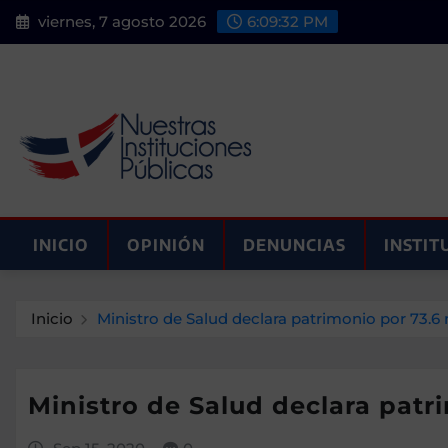
Saltar
viernes, 7 agosto 2026
6:09:34 PM
al
contenido
INICIO
OPINIÓN
DENUNCIAS
INSTIT
Inicio
Ministro de Salud declara patrimonio por 73.6
Ministro de Salud declara patr