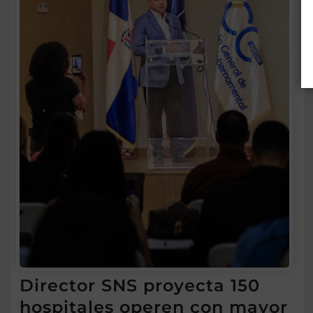
Director SNS proyecta 150
hospitales operen con mayor