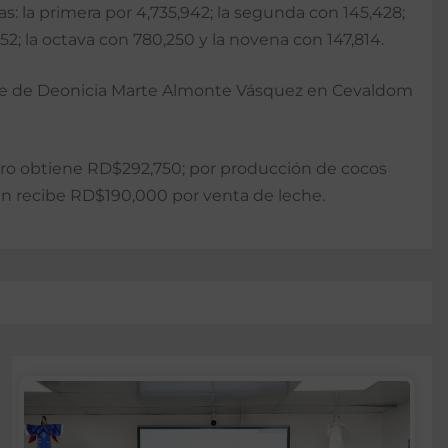
s: la primera por 4,735,942; la segunda con 145,428;
052; la octava con 780,250 y la novena con 147,814.
mbre de Deonicia Marte Almonte Vásquez en Cevaldom
aro obtiene RD$292,750; por producción de cocos
n recibe RD$190,000 por venta de leche.