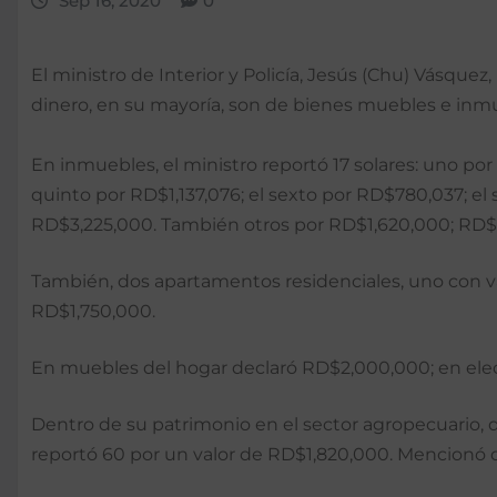
Sep 16, 2020
0
El ministro de Interior y Policía, Jesús (Chu) Vásque
dinero, en su mayoría, son de bienes muebles e inmu
En inmuebles, el ministro reportó 17 solares: uno po
quinto por RD$1,137,076; el sexto por RD$780,037; e
RD$3,225,000. También otros por RD$1,620,000; RD
También, dos apartamentos residenciales, uno con v
RD$1,750,000.
En muebles del hogar declaró RD$2,000,000; en ele
Dentro de su patrimonio en el sector agropecuario, 
reportó 60 por un valor de RD$1,820,000. Mencionó 