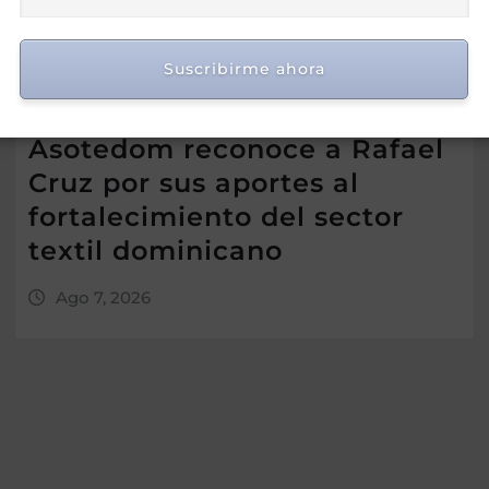
Suscribirme ahora
Asotedom reconoce a Rafael
Cruz por sus aportes al
fortalecimiento del sector
textil dominicano
Ago 7, 2026