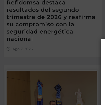
Refidomsa destaca
resultados del segundo
trimestre de 2026 y reafirma
su compromiso con la
seguridad energética
nacional
Ago 7, 2026