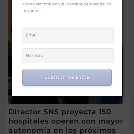
correo electrónico y su nombre para ser de los
primeros.
Suscribirme ahora
Director SNS proyecta 150
hospitales operen con mayor
autonomía en los próximos