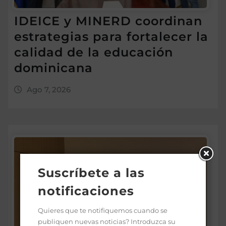
IDEICE y MINERD coordinan
estrategias para fortalecer la
calidad de la educación
dominicana
Ago 7, 2026
Suscríbete a las
notificaciones
Quieres que te notifiquemos cuando se
publiquen nuevas noticias? Introduzca su