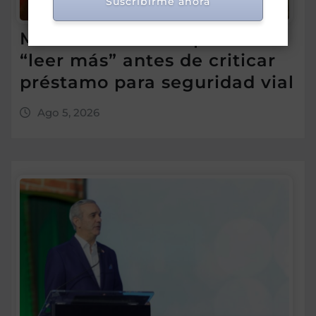
Suscribirme ahora
Morrison insta a diputados a
“leer más” antes de criticar
préstamo para seguridad vial
Ago 5, 2026