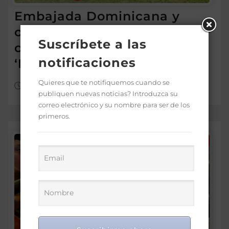
Embajada Dominicana y
comunidad en Chile reciben
Suscríbete a las
con entusiasmo a las
notificaciones
‘Princesas del Caribe’
Quieres que te notifiquemos cuando se
Ago 6, 2026
publiquen nuevas noticias? Introduzca su
correo electrónico y su nombre para ser de los
primeros.