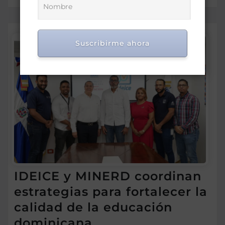
Suscribirme ahora
IDEICE y MINERD coordinan
estrategias para fortalecer la
calidad de la educación
dominicana