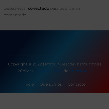
Debes estar
conectado
para publicar un
comentario.
Copyright © 2022 | Portal Nuestras Instituciones
Públicas
|
Seattle News
de
ThemeArile
Inicio
Qué somos
Contacto