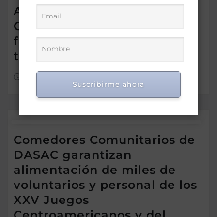
Asotedom reconoce a Rafael
Cruz por sus aportes al
fortalecimiento del sector
textil dominicano
Ago 7, 2026
Suscribirme ahora
Comedores Comunitarios de
DASAC garantizan
alimentación de miles de
voluntarios y personal de los
XXV Juegos
Centroamericanos y del