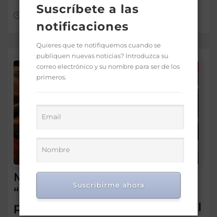
Suscríbete a las
Ago 6, 2026
notificaciones
Quieres que te notifiquemos cuando se
publiquen nuevas noticias? Introduzca su
correo electrónico y su nombre para ser de los
primeros.
Morrison insta a diputados a
Suscribirme ahora
“leer más” antes de criticar
préstamo para seguridad vial