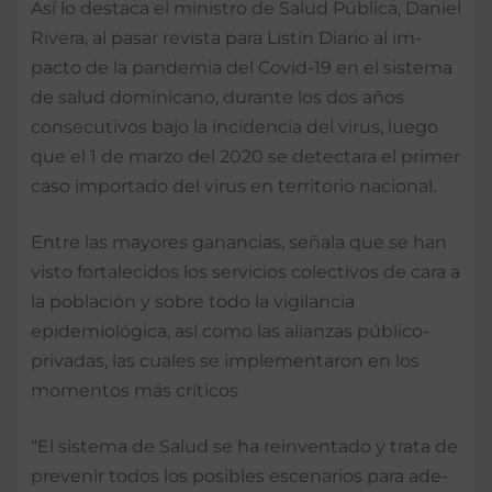
Así lo destaca el ministro de Salud Pública, Daniel
Rivera, al pasar revista para Listín Diario al im­
pacto de la pandemia del Covid-19 en el sistema
de salud dominicano, du­rante los dos años
conse­cutivos bajo la incidencia del virus, luego
que el 1 de marzo del 2020 se de­tectara el primer
caso im­portado del virus en terri­torio nacional.
Entre las mayores ganan­cias, señala que se han
visto fortalecidos los ser­vicios colectivos de cara a
la población y sobre todo la vigilancia
epidemioló­gica, así como las alian­zas público-
privadas, las cuales se implementaron en los
momentos más crí­ticos
“El sistema de Salud se ha reinventado y trata de
prevenir todos los posi­bles escenarios para ade­