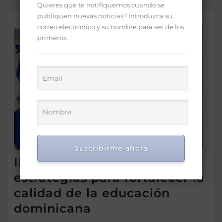
Quieres que te notifiquemos cuando se
publiquen nuevas noticias? Introduzca su
correo electrónico y su nombre para ser de los
primeros.
Suscribirme ahora
IDEICE y MINERD coordinan
estrategias para fortalecer la
calidad de la educación
dominicana