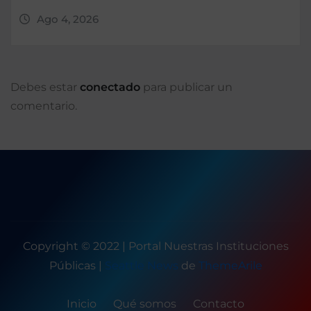
Ago 4, 2026
Debes estar
conectado
para publicar un
comentario.
Copyright © 2022 | Portal Nuestras Instituciones
Públicas
|
Seattle News
de
ThemeArile
Inicio
Qué somos
Contacto