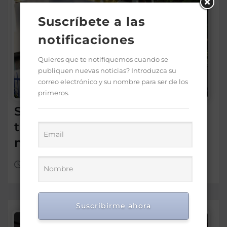
Suscríbete a las
notificaciones
Quieres que te notifiquemos cuando se
publiquen nuevas noticias? Introduzca su
correo electrónico y su nombre para ser de los
primeros.
SNS: hospitales operan con
tres turnos de cuatro horas,
no con tanda extendida
Ago 6, 2026
Suscribirme ahora