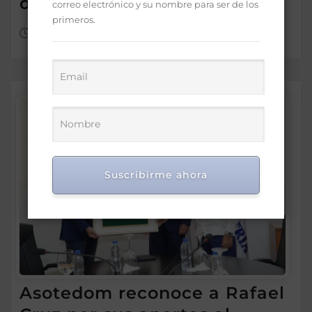
dos años
correo electrónico y su nombre para ser de los
primeros.
Ago 7, 2026
Suscribirme ahora
Asotedom reconoce a Rafael