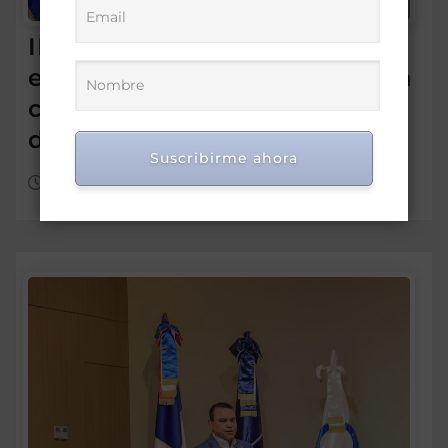
IDEICE y MINERD coordinan
estrategias para fortalecer la
calidad de la educación
dominicana
Suscribirme ahora
Ago 7, 2026