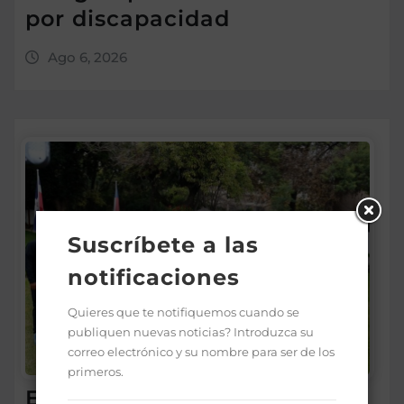
por discapacidad
Ago 6, 2026
Suscríbete a las
notificaciones
Quieres que te notifiquemos cuando se
publiquen nuevas noticias? Introduzca su
correo electrónico y su nombre para ser de los
primeros.
Embajada Dominicana y