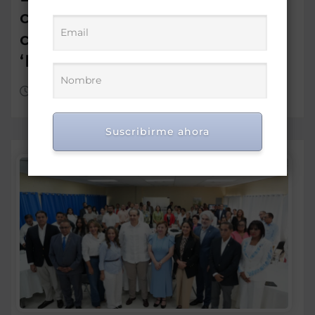
comunidad en Chile reciben
con entusiasmo a las
‘Princesas del Caribe’
Ago 6, 2026
Suscribirme ahora