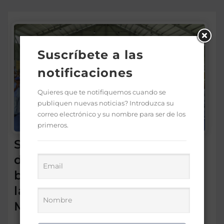
Suscríbete a las
notificaciones
Quieres que te notifiquemos cuando se
publiquen nuevas noticias? Introduzca su
correo electrónico y su nombre para ser de los
primeros.
Supérate promueve el
diálogo con familias
beneficiarias para fortalecer
la protección social en Hato
Mayor