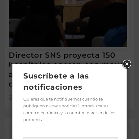
Director SNS proyecta 150
hospitales operen con mayor
autonomía en los próximos
Suscríbete a las
dos años
notificaciones
Ago 7, 2026
Quieres que te notifiquemos cuando se
publiquen nuevas noticias? Introduzca su
correo electrónico y su nombre para ser de los
primeros.