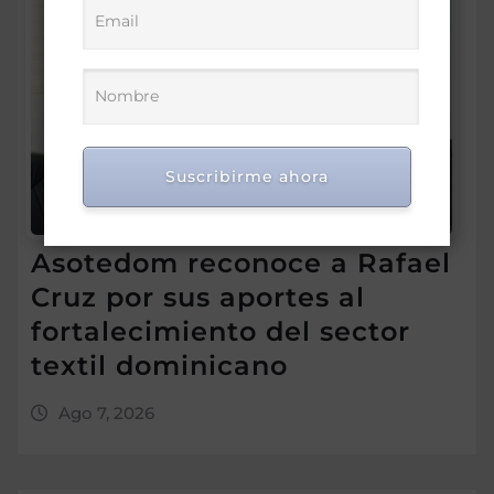
Suscribirme ahora
Asotedom reconoce a Rafael
Cruz por sus aportes al
fortalecimiento del sector
textil dominicano
Ago 7, 2026