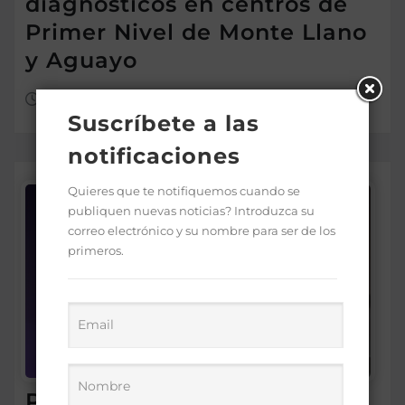
diagnósticos en centros de
Primer Nivel de Monte Llano
y Aguayo
Ago 9, 2026
Suscríbete a las
notificaciones
Quieres que te notifiquemos cuando se
publiquen nuevas noticias? Introduzca su
correo electrónico y su nombre para ser de los
primeros.
Presidente Abinader