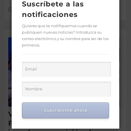
Suscríbete a las
Ago 7, 2026
notificaciones
Quieres que te notifiquemos cuando se
publiquen nuevas noticias? Introduzca su
correo electrónico y su nombre para ser de los
primeros.
Suscribirme ahora
Víctor de Aza participa en el
Foro Meta RD 2036 para