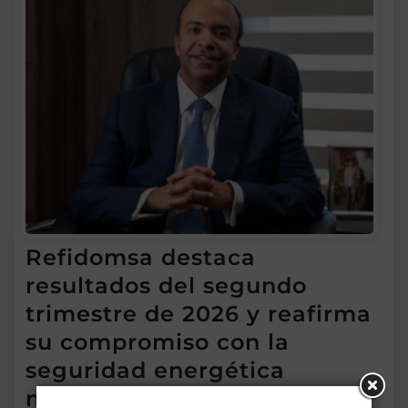
Refidomsa destaca
resultados del segundo
trimestre de 2026 y reafirma
su compromiso con la
seguridad energética
nacional