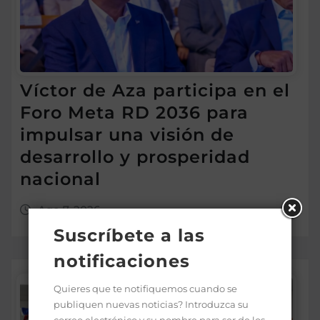
Víctor de Aza participa en el
Foro Meta RD 2036 para
impulsar una visión de
desarrollo y prosperidad
nacional
Ago 7, 2026
Suscríbete a las
notificaciones
Quieres que te notifiquemos cuando se
publiquen nuevas noticias? Introduzca su