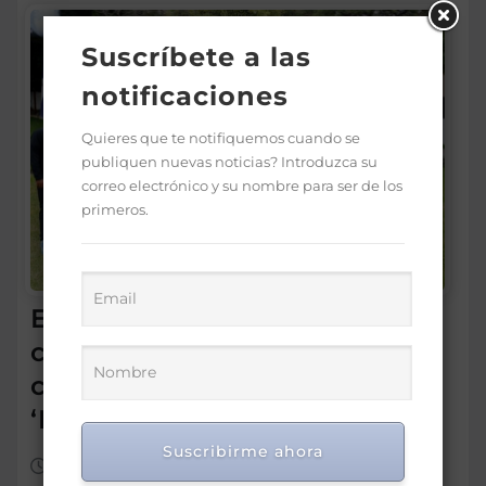
Suscríbete a las
notificaciones
Quieres que te notifiquemos cuando se
publiquen nuevas noticias? Introduzca su
correo electrónico y su nombre para ser de los
primeros.
Embajada Dominicana y
comunidad en Chile reciben
con entusiasmo a las
‘Princesas del Caribe’
Suscribirme ahora
Ago 6, 2026