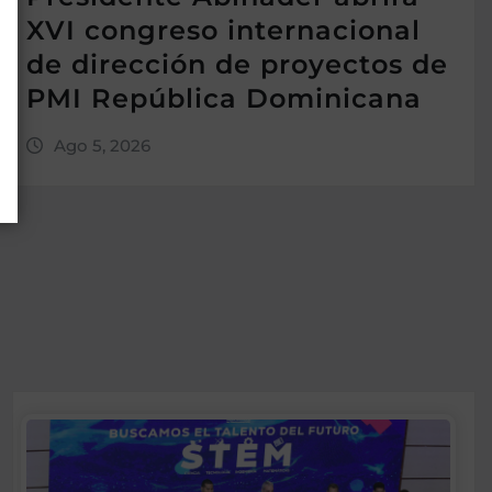
XVI congreso internacional
de dirección de proyectos de
PMI República Dominicana
Ago 5, 2026