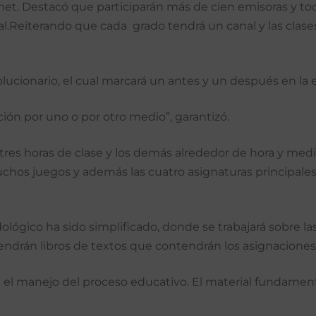
ernet. Destacó que participarán más de cien emisoras y tod
al.Reiterando que cada grado tendrá un canal y las clases
olucionario, el cual marcará un antes y un después en la 
ción por uno o por otro medio”, garantizó.
n tres horas de clase y los demás alrededor de hora y me
uchos juegos y además las cuatro asignaturas principales
dológico ha sido simplificado, donde se trabajará sobre l
ndrán libros de textos que contendrán los asignaciones a
a el manejo del proceso educativo. El material fundamenta