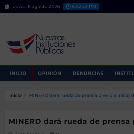
Saltar
jueves, 6 agosto 2026
5:42:35 PM
al
contenido
INICIO
OPINIÓN
DENUNCIAS
INSTIT
Inicio
MINERD dará rueda de prensa previo a inicio d
MINERD dará rueda de prensa pr