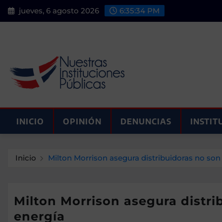
Saltar
jueves, 6 agosto 2026
6:35:35 PM
al
contenido
INICIO
OPINIÓN
DENUNCIAS
INSTIT
Inicio
Milton Morrison asegura distribuidoras no son
Milton Morrison asegura distri
energía