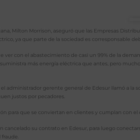
na, Milton Morrison, aseguró que las Empresas Distribui
éctrico, ya que parte de la sociedad es corresponsable deb
e ver con el abastecimiento de casi un 99% de la demand
ministra más energía eléctrica que antes, pero muchos cl
, el administrador gerente general de Edesur llamó a la s
guen justos por pecadores.
uación para que se conviertan en clientes y cumplan con 
cancelado su contrato en Edesur, para luego conectarse
 fraude.