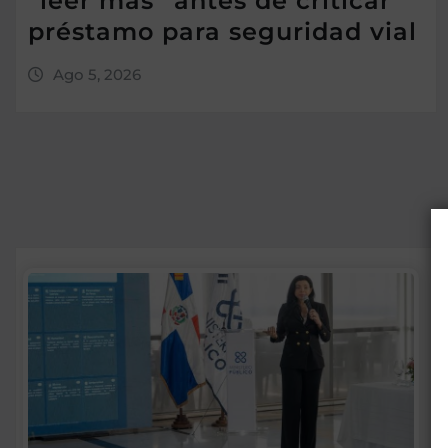
“leer más” antes de criticar
préstamo para seguridad vial
Ago 5, 2026