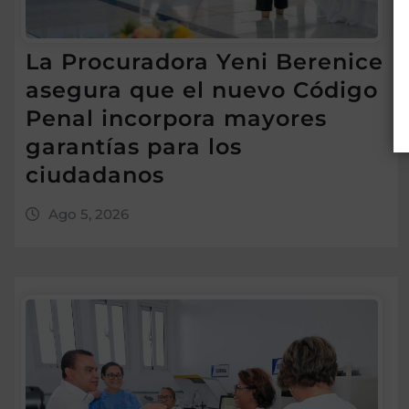
La Procuradora Yeni Berenice
asegura que el nuevo Código
Penal incorpora mayores
garantías para los
ciudadanos
Ago 5, 2026