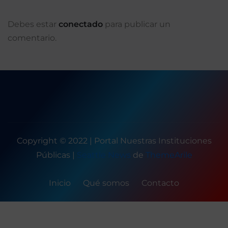
Debes estar
conectado
para publicar un
comentario.
Copyright © 2022 | Portal Nuestras Instituciones
Públicas
|
Seattle News
de
ThemeArile
Inicio
Qué somos
Contacto