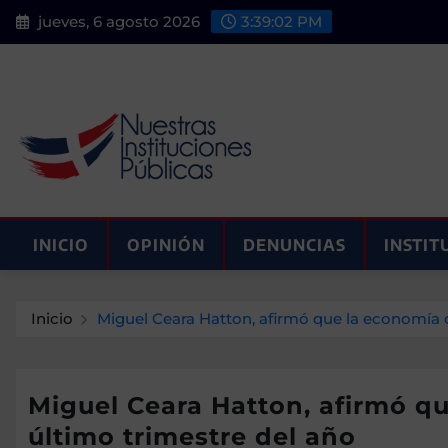
Saltar
jueves, 6 agosto 2026
3:39:03 PM
al
contenido
INICIO
OPINIÓN
DENUNCIAS
INSTIT
Inicio
Miguel Ceara Hatton, afir­mó que la economía 
Miguel Ceara Hatton, afir­mó q
último trimestre del año