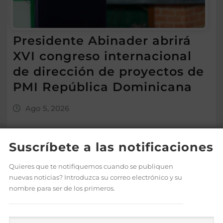
Presidente Abinader abrirá
XVI congreso internacional
de dirección de proyectos de
PMI República Dominicana
Ago 5, 2026
Suscríbete a las notificaciones
Quieres que te notifiquemos cuando se publiquen
nuevas noticias? Introduzca su correo electrónico y su
nombre para ser de los primeros.