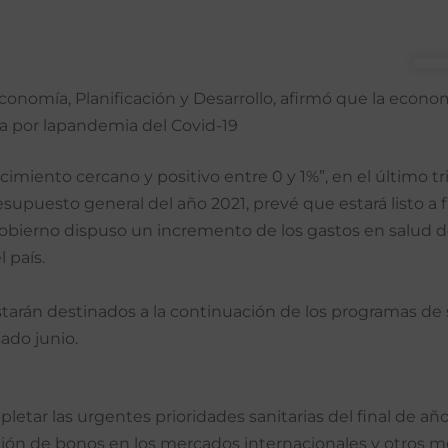
nomía, Planificación y Desarrollo, afir­mó que la econo
da por lapandemia del Covid-19
imiento cercano y positivo entre 0 y 1%”, en el último t
supuesto general del año 2021, prevé que estará listo a
bierno dispuso un incre­mento de los gastos en sa­lud d
 país.
tarán destinados a la continuación de los programas de su
ado junio.
etar las urgentes prioridades sanitarias del final de añ
ación de bonos en los mercados internacionales y otros 