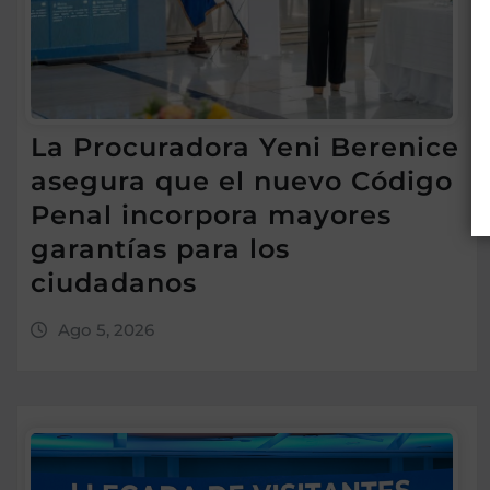
La Procuradora Yeni Berenice
asegura que el nuevo Código
Penal incorpora mayores
garantías para los
ciudadanos
Ago 5, 2026