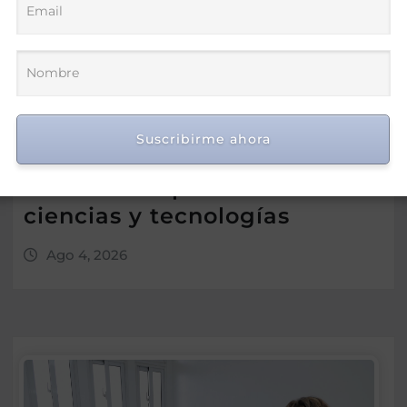
Suscribirme ahora
Gobierno premia a 170
estudiantes por méritos en
ciencias y tecnologías
Ago 4, 2026