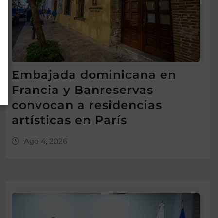
Embajada dominicana en
Francia y Banreservas
convocan a residencias
artísticas en París
Ago 4, 2026