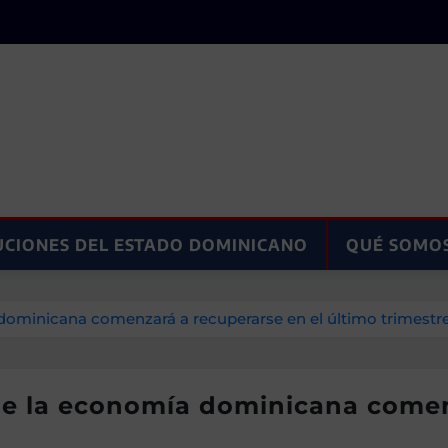
UCIONES DEL ESTADO DOMINICANO
QUÉ SOMO
domi­nicana comenzará a recupe­rarse en el último trimestr
ue la economía domi­nicana comen