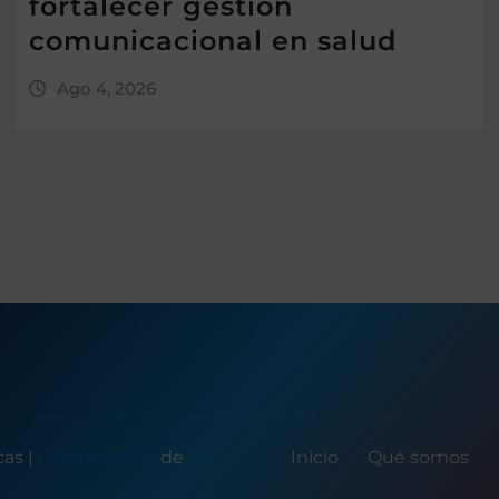
fortalecer gestión
comunicacional en salud
Ago 4, 2026
icas
|
Seattle News
de
Inicio
Qué somos