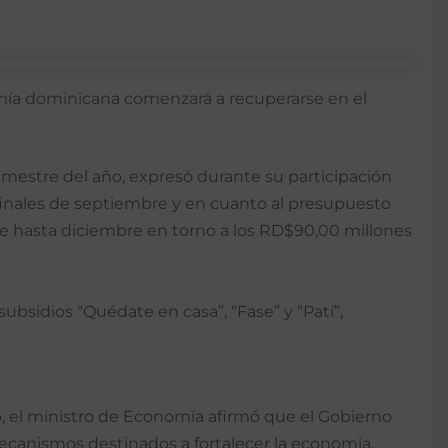
mía domi­nicana comenzará a recupe­rarse en el
rimestre del año, expresó durante su participación
 finales de septiembre y en cuanto al presupuesto
e hasta diciembre en torno a los RD$90,00 millones
bsidios “Quédate en casa”, “Fase” y “Pa­tí”,
o, el ministro de Economía afirmó que el Gobierno
mecanismos destinados a fortalecer la economía.