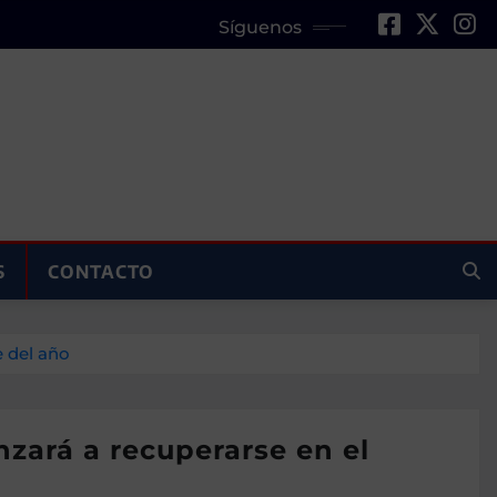
Síguenos
S
CONTACTO
e del año
zará a recupe­rarse en el