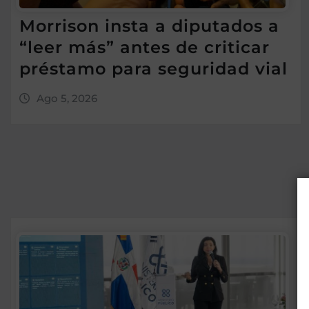
Morrison insta a diputados a
“leer más” antes de criticar
préstamo para seguridad vial
Ago 5, 2026