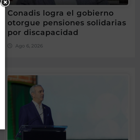
Conadis logra el gobierno
otorgue pensiones solidarias
por discapacidad
Ago 6, 2026