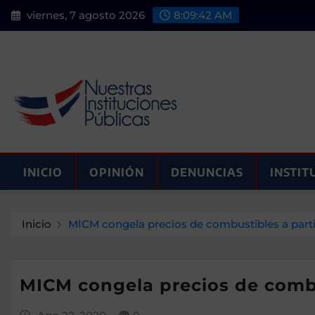
Saltar
viernes, 7 agosto 2026
8:09:43 AM
al
contenido
INICIO
OPINIÓN
DENUNCIAS
INSTIT
Inicio
MICM congela precios de combustibles a parti
MICM congela precios de combu