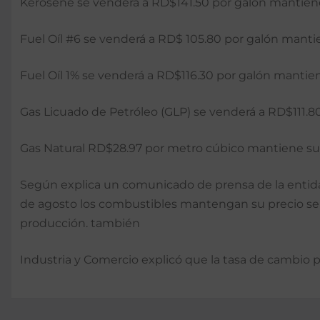
Kerosene se venderá a RD$141.50 por galón mantiene
Fuel Oíl #6 se venderá a RD$ 105.80 por galón mantie
Fuel Oíl 1% se venderá a RD$116.30 por galón mantien
Gas Licuado de Petróleo (GLP) se venderá a RD$111.8
Gas Natural RD$28.97 por metro cúbico mantiene su 
Según explica un comunicado de prensa de la entidad
de agosto los combustibles mantengan su precio se 
producción. también
Industria y Comercio explicó que la tasa de cambio 