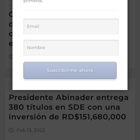
primeros.
Gabinete de Política Social
cambia pisos de tierra por
cemento a cientos de casas
en Santiago
Abr 3, 2022
Suscribirme ahora
Presidente Abinader entrega
380 títulos en SDE con una
inversión de RD$151,680,000
Feb 13, 2022