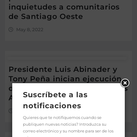
inquietudes a comunitarios
de Santiago Oeste
May 8, 2022
Presidente Luis Abinader y
Tony Peña inician ejecución
de programas sociales en Los
Suscríbete a las
Alcarrizos
notificaciones
Abr 24, 2022
Quieres que te notifiquemos cuando se
publiquen nuevas noticias? Introduzca su
correo electrónico y su nombre para ser de los