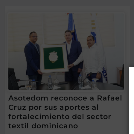
Asotedom reconoce a Rafael
Cruz por sus aportes al
fortalecimiento del sector
textil dominicano