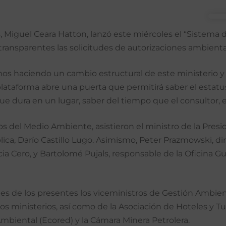
 Miguel Ceara Hatton, lanzó este miércoles el “Sistema d
s transparentes las solicitudes de autorizaciones ambient
s haciendo un cambio estructural de este ministerio y 
a plataforma abre una puerta que permitirá saber el estat
e dura en un lugar, saber del tiempo que el consultor, e
os del Medio Ambiente, asistieron el ministro de la Presid
blica, Darío Castillo Lugo. Asimismo, Peter Prazmowski, d
a Cero, y Bartolomé Pujals, responsable de la Oficina 
 de los presentes los viceministros de Gestión Ambient
os ministerios, así como de la Asociación de Hoteles y T
mbiental (Ecored) y la Cámara Minera Petrolera.