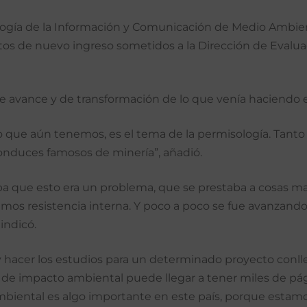
ología de la Información y Comunicación de Medio Ambien
tos de nuevo ingreso sometidos a la Dirección de Evalua
avance y de transformación de lo que venía haciendo est
 que aún tenemos, es el tema de la permisología. Tanto l
onduces famosos de minería”, añadió.
 que esto era un problema, que se prestaba a cosas mal
tramos resistencia interna. Y poco a poco se fue avanzand
indicó.
y hacer los estudios para un determinado proyecto conll
e impacto ambiental puede llegar a tener miles de págin
mbiental es algo importante en este país, porque estam