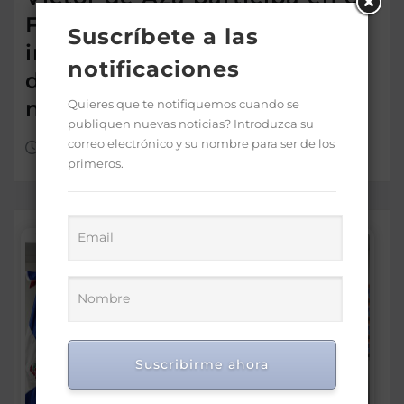
Foro Meta RD 2036 para
Suscríbete a las
impulsar una visión de
notificaciones
desarrollo y prosperidad
nacional
Quieres que te notifiquemos cuando se
publiquen nuevas noticias? Introduzca su
correo electrónico y su nombre para ser de los
Ago 7, 2026
primeros.
Suscribirme ahora