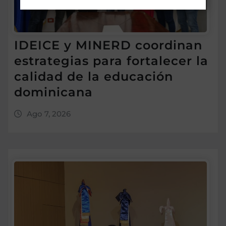
IDEICE y MINERD coordinan
estrategias para fortalecer la
calidad de la educación
dominicana
Ago 7, 2026