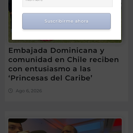
Suscribirme ahora
Embajada Dominicana y
comunidad en Chile reciben
con entusiasmo a las
‘Princesas del Caribe’
Ago 6, 2026