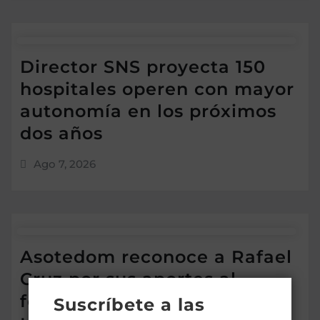
Director SNS proyecta 150
hospitales operen con mayor
autonomía en los próximos
dos años
Ago 7, 2026
Asotedom reconoce a Rafael
Cruz por sus aportes al
fortalecimiento del sector
Suscríbete a las